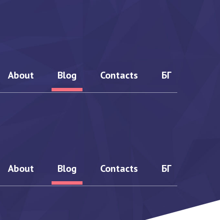
About
Blog
Contacts
БГ
tificate
Pricing
015
Our team
About
Blog
Contacts
БГ
001:2013
History
000-1:2018
Calendar
Testimonials