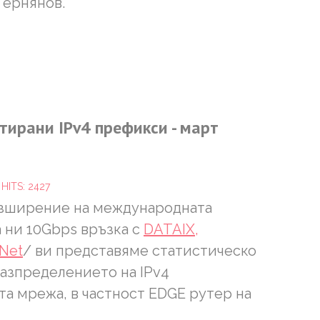
Тернянов.
утирани
IPv4
префикси
-
март
3
HITS: 2427
азширение на международната
 ни 10Gbps връзка с
DATAIX,
Net
/ ви представяме статистическо
азпределението на IPv4
а мрежа, в частност EDGE рутер на