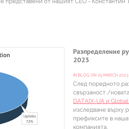
ме представени от нашият CEO - Константин 
Разпределение
р
2023
IN
BLOG
ON 05 MARCH 202
След поредното р
свързаност /новата
DATAIX-UA и Global
изследване върху р
префиксите в нашат
компанията.