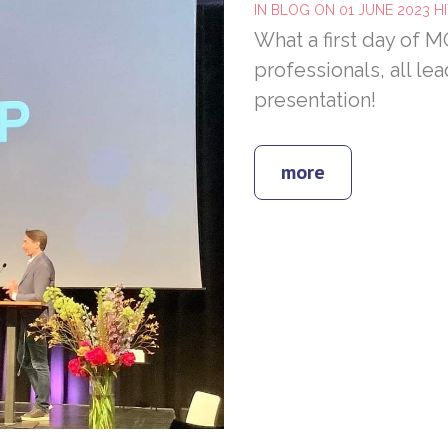
IN
BLOG
ON 01 JUNE 2023
HI
What a first day of 
professionals, all lea
presentation!
more