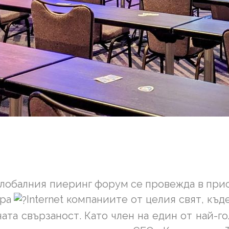
Глобалния пиеринг форум се провежда в прис
ира
Internet компаниите от целия свят, къ
ната свързаност. Като член на един от най