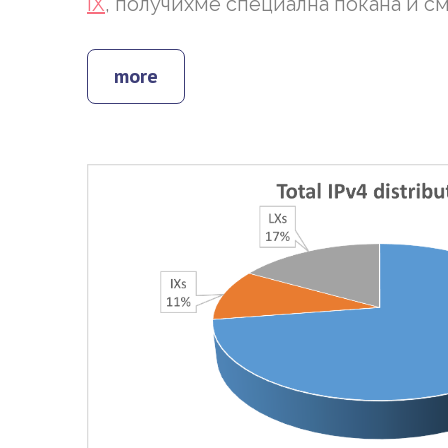
IX
, получихме специална покана и с
more