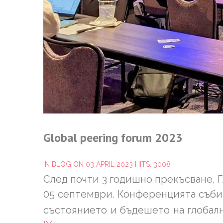
Global
peering
forum
2023
IN
BLOG
ON 03 APRIL 2023
HITS: 3008
След почти 3 годишно прекъсване, 
05 септември. Конференцията съб
състоянието и бъдешето на глобал