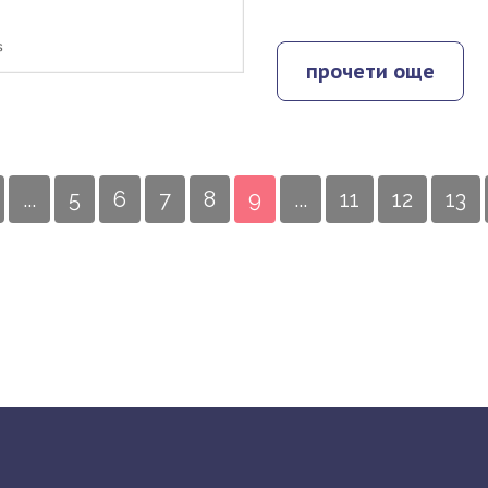
прочети още
...
5
6
7
8
9
...
11
12
13