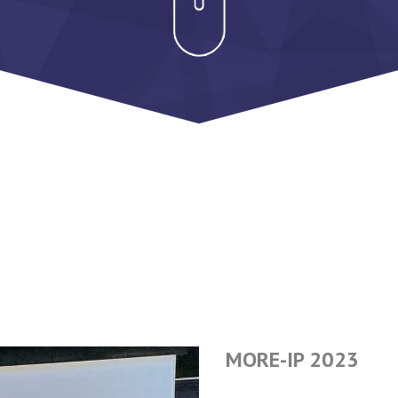
Telecom cer
ISO 9001:2
ISO/IEC 27
ISO/IEC 20
MORE-IP
2023