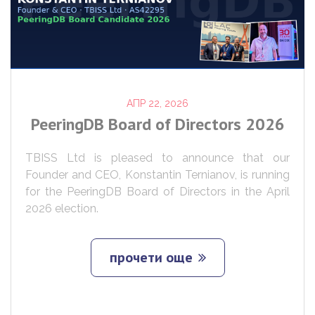
АПР 22, 2026
PeeringDB
Board
of
Directors
2026
TBISS Ltd is pleased to announce that our
Founder and CEO, Konstantin Ternianov, is running
for the PeeringDB Board of Directors in the April
2026 election.
прочети още