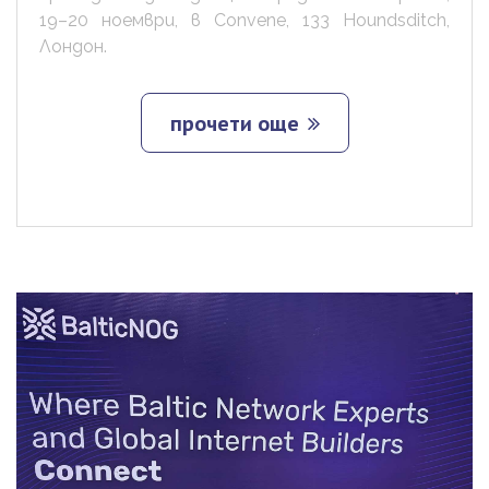
19–20 ноември, в Convene, 133 Houndsditch,
Лондон.
прочети още