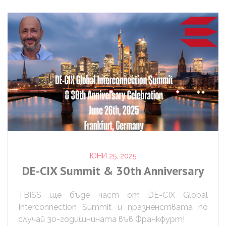
ЮНИ 25, 2025
DE-CIX
Summit
&
30th
Anniversary
TBISS ще бъде част от DE-CIX Global
Interconnection Summit и празненствата по
случай 30-годишнината във Франкфурт!