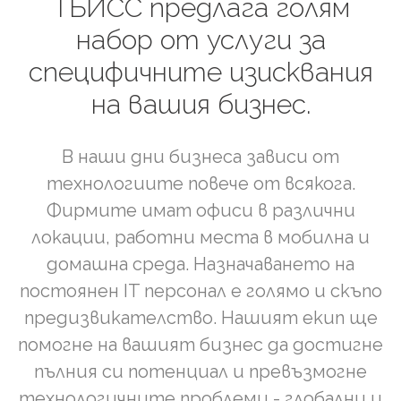
ТБИСС
предлага
голям
набор
от
услуги
за
специфичните
изисквания
на
вашия
бизнес.
В наши дни бизнеса зависи от
технологиите повече от всякога.
Фирмите имат офиси в различни
локации, работни места в мобилна и
домашна среда. Назначаването на
постоянен IT персонал е голямо и скъпо
предизвикателство. Нашият екип ще
помогне на вашият бизнес да достигне
пълния си потенциал и превъзмогне
технологичните проблеми - глобални и