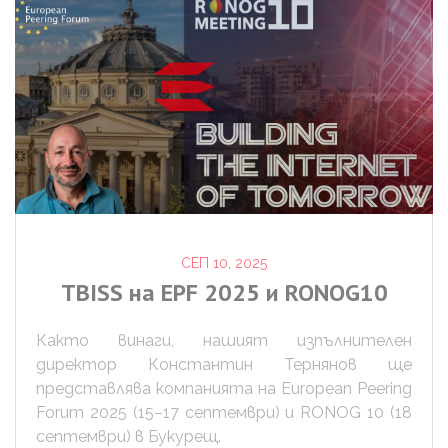
СЕП 10, 2025
TBISS
на
EPF
2025
и
RONOG10
Както винаги, нашият изпълнителен
директор Константин Тернянов ще
представлява компанията на European Peering
Forum 2025 (15–17 септември) и RONOG 10 (18
септември) в Букурещ.