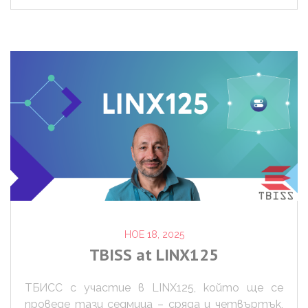
НОЕ 18, 2025
TBISS
at
LINX125
ТБИСС с участие в LINX125, който ще се
проведе тази седмица – сряда и четвъртък,