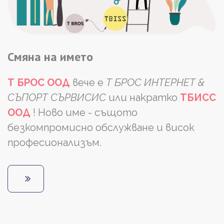
Смяна
на
името
Т БРОС ООД
вече е
Т БРОС ИНТЕРНЕТ &
СЪПОРТ СЪРВИСИС
или накратко
ТБИСС
ООД
!
Ново име - същото
безкомпромисно обслужване и висок
професионализъм.