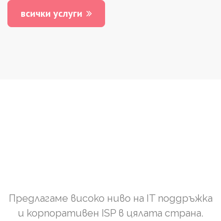
всички услуги
Ефективна
IT
поддръжка
и
ултра
висок
UPtime
(>99,97%)
Предлагаме високо ниво на IT поддръжка
и корпоративен ISP в цялата страна.