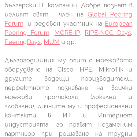
български IT компании. Добре познат в
целият свят - член на
Global Peering
Forum
, и редовен участник на
European
Peering Forum
,
MORE-IP
,
RIPE-NCC Days
,
PeeringDays
,
MUM
и др.
Дългогодишния му опит с мрежовото
оборудване на Cisco, HPE, MikroTik и
другите водещи производители,
перфектното познаване на всички
мрежови протоколи (локални и
глобални), личните му и професионални
контакти в ИТ и Интернет
индустрията, го правят незаменим
партньор при решаване на трудни