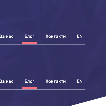
За нас
Блог
Контакти
EN
 КРС
Ценови
предложения
Екип
За нас
Блог
Контакти
EN
013
История
:2018
Календар