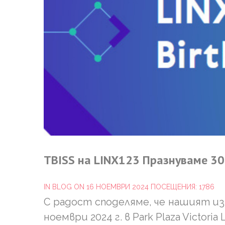
TBISS
на
LINX123
Празнуваме
30
IN
BLOG
ON 16 НОЕМВРИ 2024
ПОСЕЩЕНИЯ: 1786
С радост споделяме, че нашият 
ноември 2024 г. в Park Plaza Victor