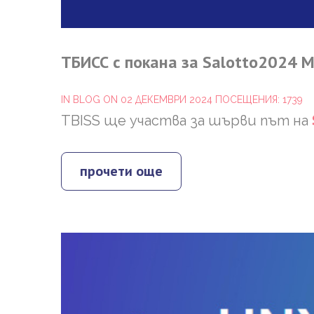
ТБИСС
с
покана
за
Salotto2024
М
IN
BLOG
ON 02 ДЕКЕМВРИ 2024
ПОСЕЩЕНИЯ: 1739
TBISS ще участва за шърви път на
прочети още