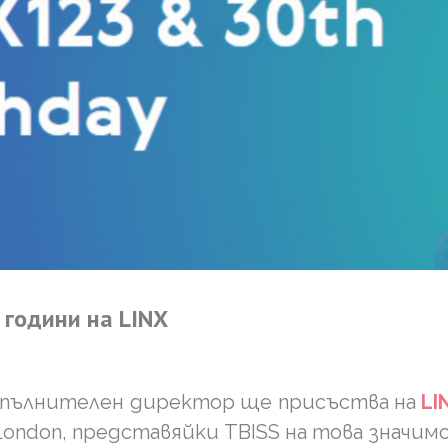
години
на
LINX
изпълнителен директор ще присъства на
LI
ia London, представяйки TBISS на това значи