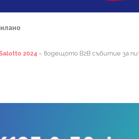
илано
Salotto 2024
– водещото B2B събитие за пи